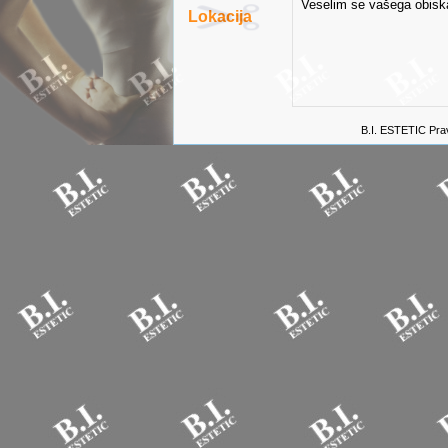
Veselim se vašega obisk
Lokacija
(lastnica f
B.I. ESTETI