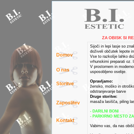
ZA OBISK SI R
Sijoči in lepi lasje so z
doživeli občutek lepote i
Domov
Vse to razkošje lahko dož
vrhunskimi preparati oz.
V prostornem in moderno 
O nas
usposobljeno osebje.
Opravljamo:
Storitve
žensko, moško in otroško 
odstranjevanje barve
Druge storitve:
masaža lasišča, piling las
Zaposlitev
- DARILNI BONI
- PARKIRNO MESTO Z
Kontakt
Vabimo vas, da nas obišč