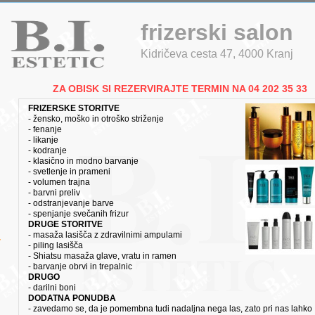
frizerski salon
Kidričeva cesta 47,
4000 Kranj
ZA OBISK SI REZERVIRAJTE TERMIN NA 04 202 35 33
FRIZERSKE STORITVE
- žensko, moško in otroško striženje
- fenanje
- likanje
- kodranje
- klasično in modno barvanje
- svetlenje in prameni
- volumen trajna
- barvni preliv
- odstranjevanje barve
- spenjanje svečanih frizur
DRUGE STORITVE
- masaža lasišča z zdravilnimi ampulami
v
- piling lasišča
- Shiatsu masaža glave, vratu in ramen
- barvanje obrvi in trepalnic
DRUGO
- darilni boni
DODATNA PONUDBA
- zavedamo se, da je pomembna tudi nadaljna nega las, zato pri nas lahko