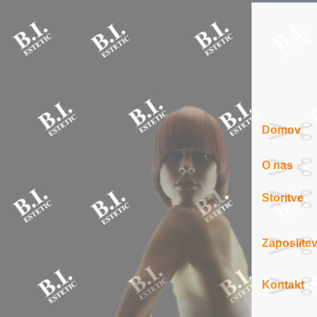
Domov
O nas
Storitve
Zaposlite
Kontakt