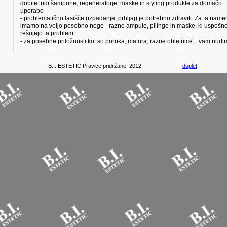
dobite tudi šampone, regeneratorje, maske in styling produkte za domačo
uporabo
- problematično lasišče (izpadanje, prhljaj) je potrebno zdraviti. Za ta name
imamo na voljo posebno nego - razne ampule, pilinge in maske, ki uspešn
rešujejo ta problem.
- za posebne priložnosti kot so poroka, matura, razne obletnice... vam nudi
brezplačen posvet in probo.
B.I. ESTETIC Pravice pridržane. 2012
dsplet