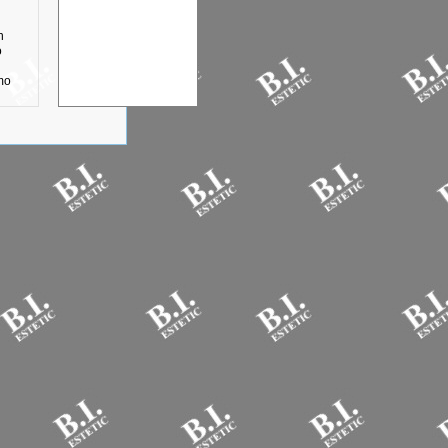
n
o
mo